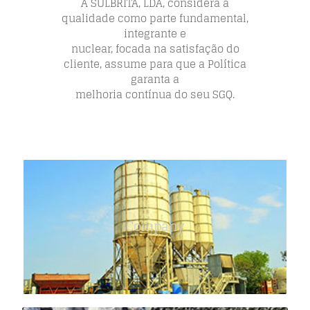
A SULBRITA, LDA, considera a
qualidade como parte fundamental,
integrante e
nuclear, focada na satisfação do
cliente, assume para que a Política
garanta a
melhoria contínua do seu SGQ.
Company
SULBRITA LDA, empresa do Grupo CMC,
nasceu em 1996…
Company
COMPANY